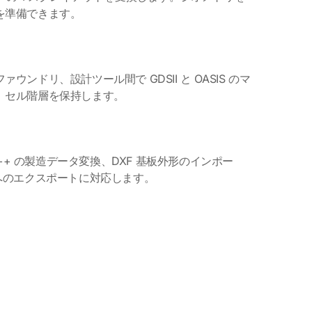
を準備できます。
ンドリ、設計ツール間で GDSII と OASIS のマ
。セル階層を保持します。
と ODB++ の製造データ変換、DXF 基板外形のインポー
へのエクスポートに対応します。