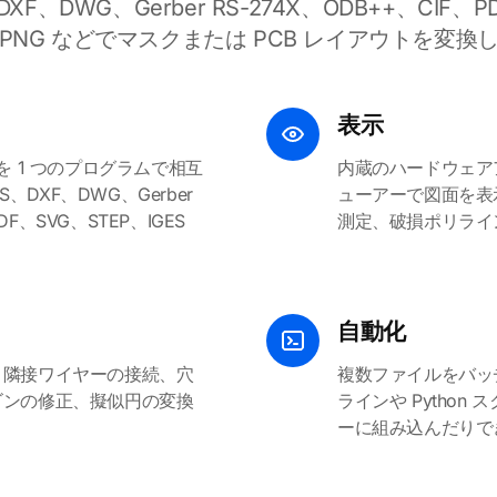
DXF、DWG、Gerber RS-274X、ODB++、CIF、PD
、PNG などでマスクまたは PCB レイアウトを変換
表示
を 1 つのプログラムで相互
内蔵のハードウェアア
S、DXF、DWG、Gerber
ューアーで図面を表
DF、SVG、STEP、IGES
測定、破損ポリライ
自動化
、隣接ワイヤーの接続、穴
複数ファイルをバッ
ゴンの修正、擬似円の変換
ラインや Python 
ーに組み込んだりで