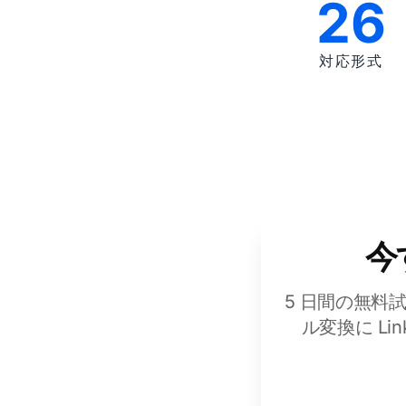
26
対応形式
今
5 日間の無料
ル変換に L